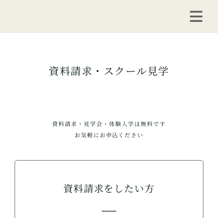
Skip
to
Tog
content
Navi
特徴
資料請求・スクール見学
新着情報
コース・カリキュラ
講師紹介
資料請求・見学会・体験入学は無料です
お気軽にお申込ください
Q&A
アクセス
資料請求をしたい方
資料請求・スクール